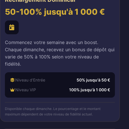
50-100% jusqu'à 1 000 €
Commencez votre semaine avec un boost.
Chaque dimanche, recevez un bonus de dépôt qui
varie de 50% à 100% selon votre niveau de
fidélité.
Niveau d'Entrée
50% jusqu'à 50 €
Niveau VIP
100% jusqu'à 1 000 €
Disponible chaque dimanche. Le pourcentage et le montant
maximum dépendent de votre niveau de fidélité actuel.