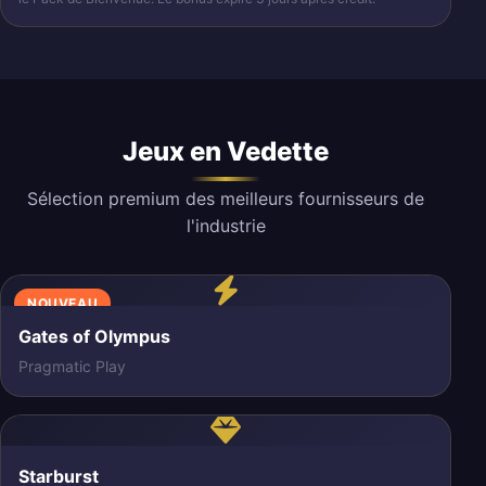
Jeux en Vedette
Sélection premium des meilleurs fournisseurs de
l'industrie
NOUVEAU
Gates of Olympus
Pragmatic Play
Starburst