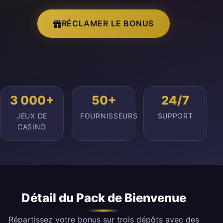
RÉCLAMER LE BONUS
3 000+
50+
24/7
JEUX DE
FOURNISSEURS
SUPPORT
CASINO
Détail du Pack de Bienvenue
Répartissez votre bonus sur trois dépôts avec des