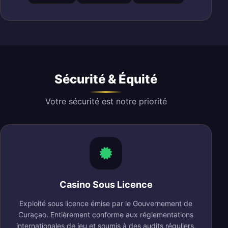
Sécurité & Équité
Votre sécurité est notre priorité
Casino Sous Licence
Exploité sous licence émise par le Gouvernement de
Curaçao. Entièrement conforme aux réglementations
internationales de jeu et soumis à des audits réguliers.