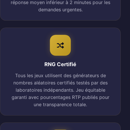
réponse moyen inférieur à 2 minutes pour les
demandes urgentes.
RNG Certifié
Tous les jeux utilisent des générateurs de
nombres aléatoires certifiés testés par des
laboratoires indépendants. Jeu équitable
garanti avec pourcentages RTP publiés pour
une transparence totale.