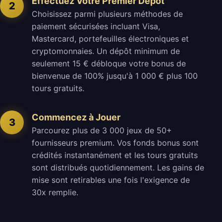
Effectuez Votre Premier Dépôt
Choisissez parmi plusieurs méthodes de
paiement sécurisées incluant Visa,
Mastercard, portefeuilles électroniques et
cryptomonnaies. Un dépôt minimum de
seulement 15 € débloque votre bonus de
bienvenue de 100% jusqu'à 1 000 € plus 100
tours gratuits.
Commencez à Jouer
Parcourez plus de 3 000 jeux de 50+
fournisseurs premium. Vos fonds bonus sont
crédités instantanément et les tours gratuits
sont distribués quotidiennement. Les gains de
mise sont retirables une fois l'exigence de
30x remplie.