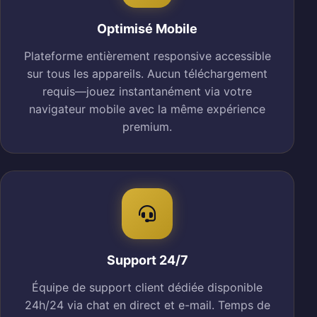
Optimisé Mobile
Plateforme entièrement responsive accessible
sur tous les appareils. Aucun téléchargement
requis—jouez instantanément via votre
navigateur mobile avec la même expérience
premium.
Support 24/7
Équipe de support client dédiée disponible
24h/24 via chat en direct et e-mail. Temps de