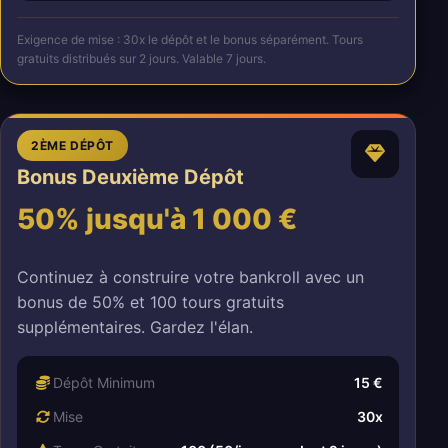
Exigence de mise : 30x le dépôt et le bonus séparément. Tours
gratuits distribués sur 2 jours. Valable 7 jours.
2ÈME DÉPÔT
Bonus Deuxième Dépôt
50% jusqu'à 1 000 €
Continuez à construire votre bankroll avec un
bonus de 50% et 100 tours gratuits
supplémentaires. Gardez l'élan.
Dépôt Minimum
15 €
Mise
30x