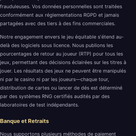
frauduleuses. Vos données personnelles sont traitées
conformément aux réglementations RGPD et jamais
partagées avec des tiers à des fins commerciales.
Notre engagement envers le jeu équitable s'étend au-
delà des logiciels sous licence. Nous publions les
pourcentages de retour au joueur (RTP) pour tous les
jeux, permettant des décisions éclairées sur les titres à
jouer. Les résultats des jeux ne peuvent être manipulés
ni par le casino ni par les joueurs—chaque tour,
distribution de cartes ou lancer de dés est déterminé
par des systèmes RNG certifiés audités par des
laboratoires de test indépendants.
Banque et Retraits
Nous supportons plusieurs méthodes de paiement