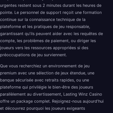
urgentes restent sous 2 minutes durant les heures de
pointe. Le personnel de support reçoit une formation
continue sur la connaissance technique de la
plateforme et les pratiques de jeu responsable,
garantissant qu'ils peuvent aider avec les requêtes de
compte, les problèmes de paiement, ou diriger les
joueurs vers les ressources appropriées si des
préoccupations de jeu surviennent.
Que vous recherchiez un environnement de jeu
premium avec une sélection de jeux étendue, une
banque sécurisée avec retraits rapides, ou une
plateforme qui privilégie le bien-être des joueurs
parallèlement au divertissement, Lasting Winz Casino
offre un package complet. Rejoignez-nous aujourd'hui
et découvrez pourquoi les joueurs exigeants