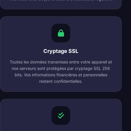
Cryptage SSL
Toutes les données transmises entre votre appareil et
nos serveurs sont protégées par cryptage SSL 256
bits. Vos informations financières et personnelles
restent confidentielles.